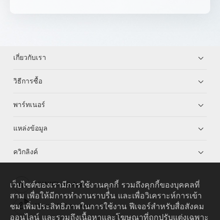
เกี่ยวกับเรา
วิธีการซื้อ
พาร์ทเนอร์
แหล่งข้อมูล
ควิกลิงค์
เว็บไซต์ของเรามีการใช้งานคุกกี้ รวมถึงคุกกี้ของบุคคลที่
HUAWEI eKit App
สาม เพื่อให้มีการทำงานราบรื่น และเพื่อวิเคราะห์การเข้า
ชม เพิ่มประสิทธิภาพในการใช้งาน ฟีเจอร์สำหรับสื่อสังคม
Huawei HiKnow App
ออนไลน์ และรวมถึงเนื้อหาและโฆษณาที่ถูกปรับแต่งเฉพาะ