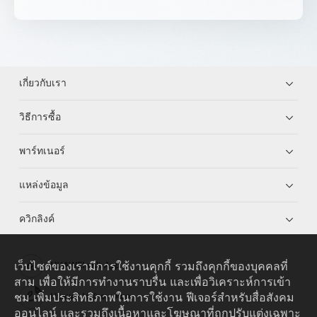
เกี่ยวกับเรา
วิธีการซื้อ
พาร์ทเนอร์
แหล่งข้อมูล
ควิกลิงค์
เว็บไซต์ของเรามีการใช้งานคุกกี้ รวมถึงคุกกี้ของบุคคลที่
HUAWEI eKit App
สาม เพื่อให้มีการทำงานราบรื่น และเพื่อวิเคราะห์การเข้า
ชม เพิ่มประสิทธิภาพในการใช้งาน ฟีเจอร์สำหรับสื่อสังคม
Huawei HiKnow App
ออนไลน์ และรวมถึงเนื้อหาและโฆษณาที่ถูกปรับแต่งเฉพาะ