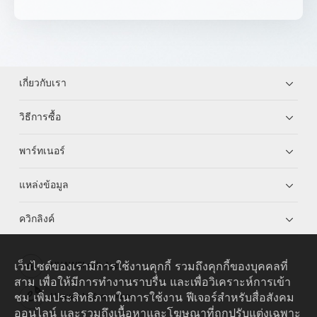
เกี่ยวกับเรา
วิธีการซื้อ
พาร์ทเนอร์
แหล่งข้อมูล
ควิกลิงค์
เว็บไซต์ของเรามีการใช้งานคุกกี้ รวมถึงคุกกี้ของบุคคลที่
HUAWEI eKit App
สาม เพื่อให้มีการทำงานราบรื่น และเพื่อวิเคราะห์การเข้า
ชม เพิ่มประสิทธิภาพในการใช้งาน ฟีเจอร์สำหรับสื่อสังคม
Huawei HiKnow App
ออนไลน์ และรวมถึงเนื้อหาและโฆษณาที่ถูกปรับแต่งเฉพาะ