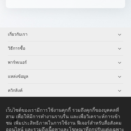
เกี่ยวกับเรา
วิธีการซื้อ
พาร์ทเนอร์
แหล่งข้อมูล
ควิกลิงค์
เว็บไซต์ของเรามีการใช้งานคุกกี้ รวมถึงคุกกี้ของบุคคลที่
HUAWEI eKit App
สาม เพื่อให้มีการทำงานราบรื่น และเพื่อวิเคราะห์การเข้า
ชม เพิ่มประสิทธิภาพในการใช้งาน ฟีเจอร์สำหรับสื่อสังคม
Huawei HiKnow App
ออนไลน์ และรวมถึงเนื้อหาและโฆษณาที่ถูกปรับแต่งเฉพาะ