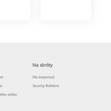
Na skróty
eń
Dla korporacji
ów
Security Bulletins
ałów wideo