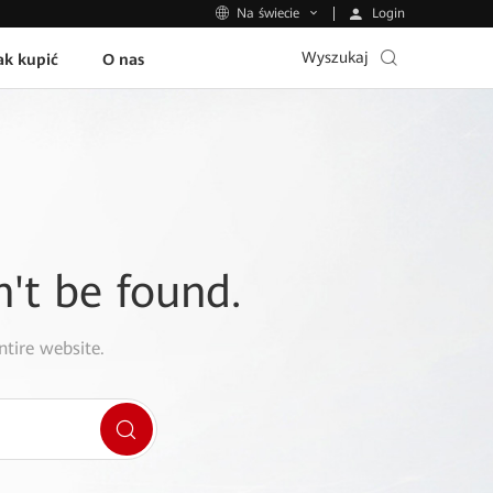
Login
Na świecie
Wyszukaj
ak kupić
O nas
n't be found.
ntire website.