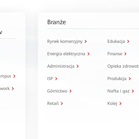
Branże
w
Rynek komercyjny
Edukacja
Energia elektryczna
Finanse
Administracja
Opieka zdrowo
kampus
ISP
Produkcja
twork
Górnictwo
Nafta i gaz
Retail
Kolej