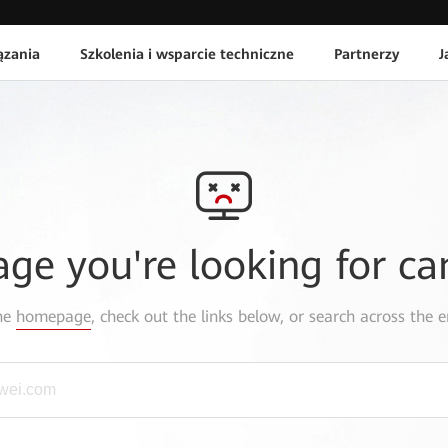
ązania
Szkolenia i wsparcie techniczne
Partnerzy
J
age you're looking for ca
the
homepage
, check out the links below, or search across the e