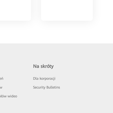
Na skróty
eń
Dla korporacji
ów
Security Bulletins
ałów wideo