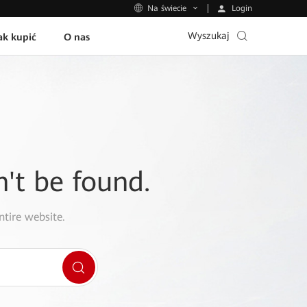
Login
Na świecie
Wyszukaj
ak kupić
O nas
n't be found.
ntire website.