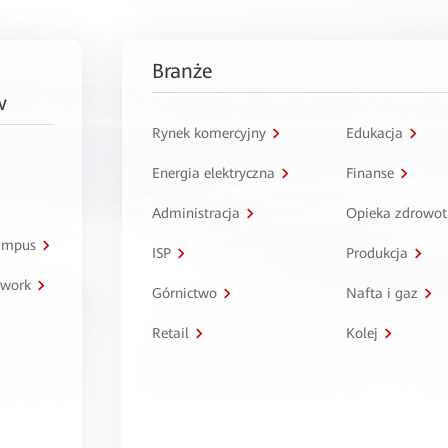
Branże
w
Rynek komercyjny
Edukacja
Energia elektryczna
Finanse
Administracja
Opieka zdrowo
kampus
ISP
Produkcja
twork
Górnictwo
Nafta i gaz
Retail
Kolej