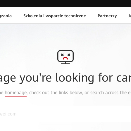
ązania
Szkolenia i wsparcie techniczne
Partnerzy
J
age you're looking for ca
the
homepage
, check out the links below, or search across the e