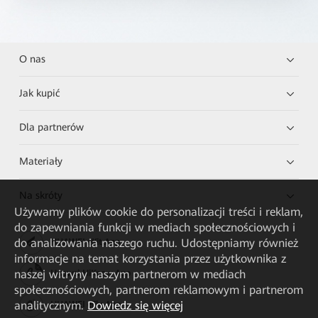
O nas
Jak kupić
Dla partnerów
Materiały
Na skróty
Używamy plików cookie do personalizacji treści i reklam,
do zapewniania funkcji w mediach społecznościowych i
do analizowania naszego ruchu. Udostępniamy również
HUAWEI eKit App
informacje na temat korzystania przez użytkownika z
naszej witryny naszym partnerom w mediach
Huawei HiKnow App
społecznościowych, partnerom reklamowym i partnerom
analitycznym.
Dowiedz się więcej
HUAWEI eFly App