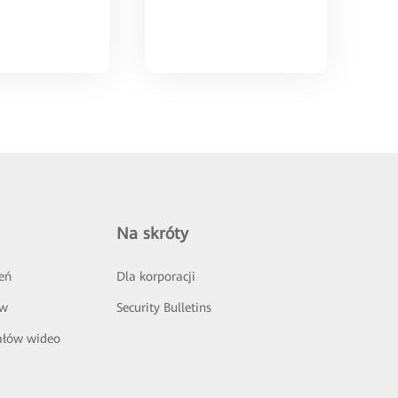
Na skróty
eń
Dla korporacji
ów
Security Bulletins
ałów wideo