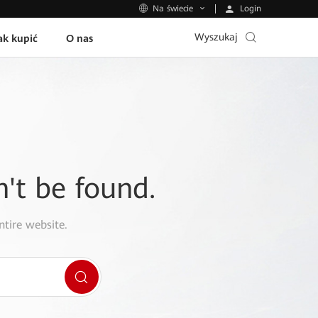
Login
Na świecie
Wyszukaj
ak kupić
O nas
n't be found.
ntire website.