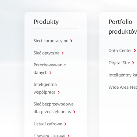
Produkty
Portfolio
produktó
Sieci korporacyjne
Data Center
Sieć optyczna
Digital Site
Przechowywanie
danych
Inteligentny 
Inteligentna
Wide Area Ne
współpraca
Sieć bezprzewodowa
dla przedsiębiorstw
Usługi cyfrowe
Chmura Huawei