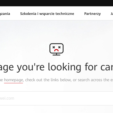
ązania
Szkolenia i wsparcie techniczne
Partnerzy
J
age you're looking for ca
the
homepage
, check out the links below, or search across the e