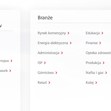
Branże
w
Rynek komercyjny
Edukacja
Energia elektryczna
Finanse
Administracja
Opieka zdrowo
kampus
ISP
Produkcja
twork
Górnictwo
Nafta i gaz
Retail
Kolej