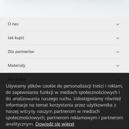
O nas
Jak kupić
Dla partnerów
Materiały
Na skróty
Używamy plików cookie do personalizacji treści i reklam,
do zapewniania funkcji w mediach społecznościowych i
do analizowania naszego ruchu. Udostępniamy również
HUAWEI eKit App
informacje na temat korzystania przez użytkownika z
naszej witryny naszym partnerom w mediach
Huawei HiKnow App
społecznościowych, partnerom reklamowym i partnerom
analitycznym.
Dowiedz się więcej
HUAWEI eFly App