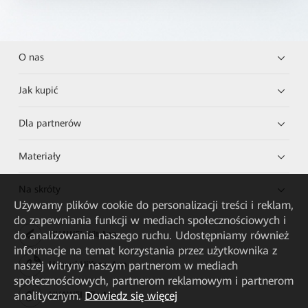
O nas
Jak kupić
Dla partnerów
Materiały
Na skróty
Używamy plików cookie do personalizacji treści i reklam,
do zapewniania funkcji w mediach społecznościowych i
do analizowania naszego ruchu. Udostępniamy również
HUAWEI eKit App
informacje na temat korzystania przez użytkownika z
naszej witryny naszym partnerom w mediach
Huawei HiKnow App
społecznościowych, partnerom reklamowym i partnerom
analitycznym.
Dowiedz się więcej
HUAWEI eFly App