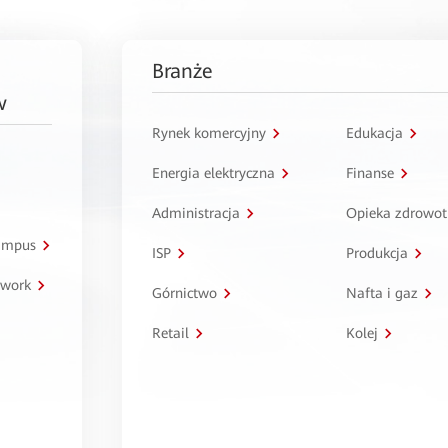
Branże
w
Rynek komercyjny
Edukacja
Energia elektryczna
Finanse
Administracja
Opieka zdrowo
kampus
ISP
Produkcja
twork
Górnictwo
Nafta i gaz
Retail
Kolej