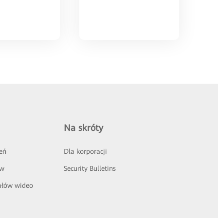
Na skróty
eń
Dla korporacji
ów
Security Bulletins
ałów wideo