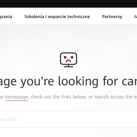
ązania
Szkolenia i wsparcie techniczne
Partnerzy
J
age you're looking for ca
the
homepage
, check out the links below, or search across the e