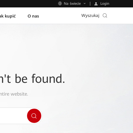
Login
Na świecie
Wyszukaj
ak kupić
O nas
n't be found.
ntire website.