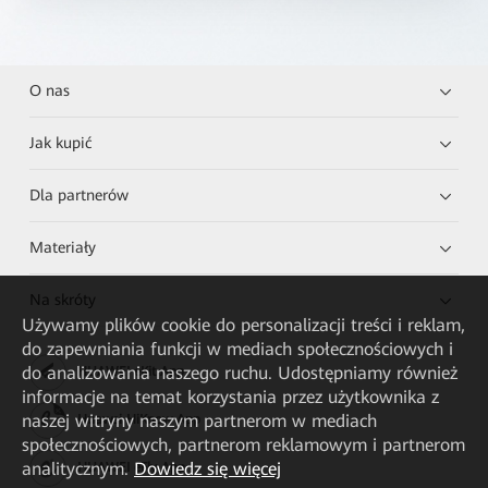
O nas
Jak kupić
Dla partnerów
Materiały
Na skróty
Używamy plików cookie do personalizacji treści i reklam,
do zapewniania funkcji w mediach społecznościowych i
do analizowania naszego ruchu. Udostępniamy również
HUAWEI eKit App
informacje na temat korzystania przez użytkownika z
naszej witryny naszym partnerom w mediach
Huawei HiKnow App
społecznościowych, partnerom reklamowym i partnerom
analitycznym.
Dowiedz się więcej
HUAWEI eFly App