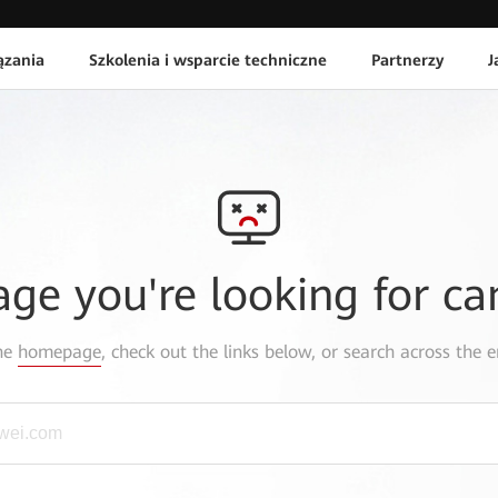
ązania
Szkolenia i wsparcie techniczne
Partnerzy
J
age you're looking for ca
the
homepage
, check out the links below, or search across the e