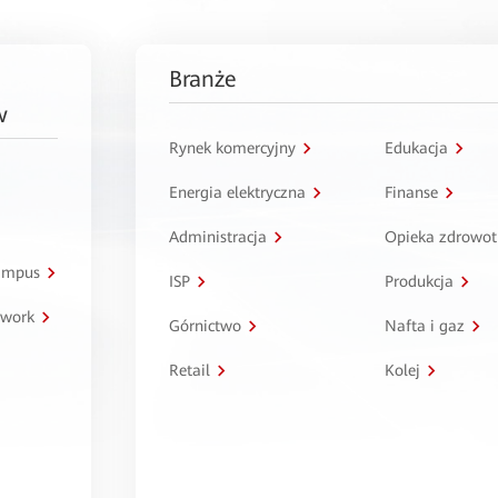
Branże
w
Rynek komercyjny
Edukacja
Energia elektryczna
Finanse
Administracja
Opieka zdrowo
kampus
ISP
Produkcja
twork
Górnictwo
Nafta i gaz
Retail
Kolej