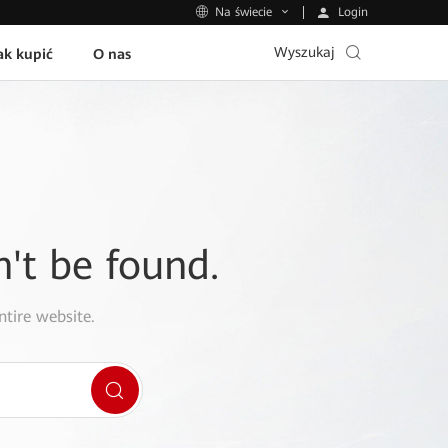
Login
Na świecie
Wyszukaj
ak kupić
O nas
n't be found.
ntire website.