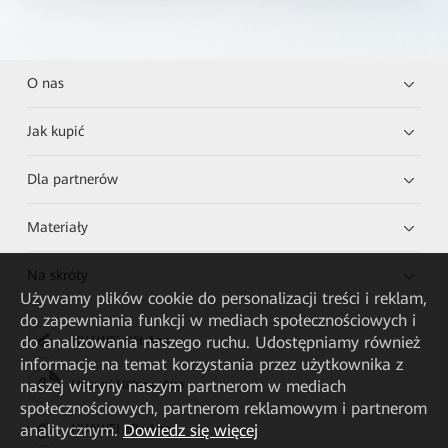
O nas
Jak kupić
Dla partnerów
Materiały
Na skróty
Używamy plików cookie do personalizacji treści i reklam,
do zapewniania funkcji w mediach społecznościowych i
do analizowania naszego ruchu. Udostępniamy również
HUAWEI eKit App
informacje na temat korzystania przez użytkownika z
naszej witryny naszym partnerom w mediach
Huawei HiKnow App
społecznościowych, partnerom reklamowym i partnerom
analitycznym.
Dowiedz się więcej
HUAWEI eFly App