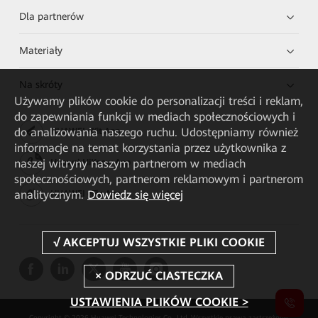
Dla partnerów
Materiały
Na skróty
Używamy plików cookie do personalizacji treści i reklam,
do zapewniania funkcji w mediach społecznościowych i
do analizowania naszego ruchu. Udostępniamy również
HUAWEI eKit App
informacje na temat korzystania przez użytkownika z
naszej witryny naszym partnerom w mediach
Huawei HiKnow App
społecznościowych, partnerom reklamowym i partnerom
analitycznym.
Dowiedz się więcej
HUAWEI eFly App
USTAWIENIA PLIKÓW COOKIE >
Copyright © 2026 Huawei Technologies Co., Ltd. Wszystkie prawa zastrzeżone.