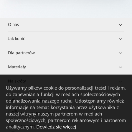
O nas
Jak kupić
Dla partnerów
Materiały
Na skróty
Używamy plików cookie do personalizacji treści i reklam,
do zapewniania funkcji w mediach społecznościowych i
do analizowania naszego ruchu. Udostępniamy również
HUAWEI eKit App
informacje na temat korzystania przez użytkownika z
naszej witryny naszym partnerom w mediach
Huawei HiKnow App
społecznościowych, partnerom reklamowym i partnerom
analitycznym.
Dowiedz się więcej
HUAWEI eFly App