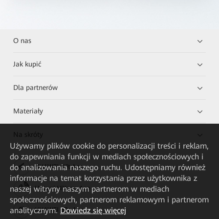
O nas
Jak kupić
Dla partnerów
Materiały
Na skróty
Używamy plików cookie do personalizacji treści i reklam,
do zapewniania funkcji w mediach społecznościowych i
do analizowania naszego ruchu. Udostępniamy również
HUAWEI eKit App
informacje na temat korzystania przez użytkownika z
naszej witryny naszym partnerom w mediach
Huawei HiKnow App
społecznościowych, partnerom reklamowym i partnerom
analitycznym.
Dowiedz się więcej
HUAWEI eFly App