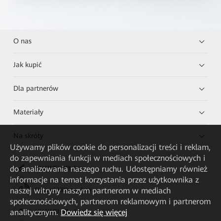
O nas
Jak kupić
Dla partnerów
Materiały
Na skróty
Używamy plików cookie do personalizacji treści i reklam,
do zapewniania funkcji w mediach społecznościowych i
do analizowania naszego ruchu. Udostępniamy również
HUAWEI eKit App
informacje na temat korzystania przez użytkownika z
naszej witryny naszym partnerom w mediach
Huawei HiKnow App
społecznościowych, partnerom reklamowym i partnerom
analitycznym.
Dowiedz się więcej
HUAWEI eFly App