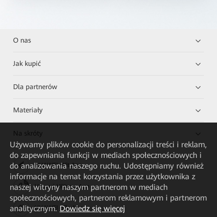
O nas
Jak kupić
Dla partnerów
Materiały
Na skróty
Używamy plików cookie do personalizacji treści i reklam,
do zapewniania funkcji w mediach społecznościowych i
do analizowania naszego ruchu. Udostępniamy również
HUAWEI eKit App
informacje na temat korzystania przez użytkownika z
naszej witryny naszym partnerom w mediach
Huawei HiKnow App
społecznościowych, partnerom reklamowym i partnerom
analitycznym.
Dowiedz się więcej
HUAWEI eFly App