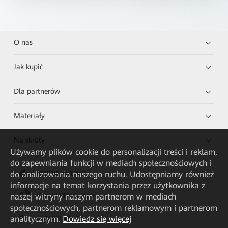
O nas
Jak kupić
Dla partnerów
Materiały
Na skróty
Używamy plików cookie do personalizacji treści i reklam,
do zapewniania funkcji w mediach społecznościowych i
do analizowania naszego ruchu. Udostępniamy również
HUAWEI eKit App
informacje na temat korzystania przez użytkownika z
naszej witryny naszym partnerom w mediach
Huawei HiKnow App
społecznościowych, partnerom reklamowym i partnerom
analitycznym.
Dowiedz się więcej
HUAWEI eFly App