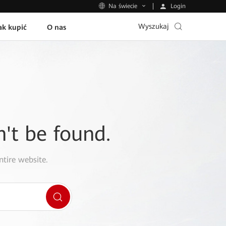
Login
Na świecie
Wyszukaj
ak kupić
O nas
n't be found.
ntire website.