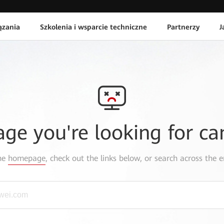
ązania
Szkolenia i wsparcie techniczne
Partnerzy
J
age you're looking for ca
the
homepage
, check out the links below, or search across the e