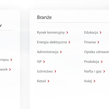
Branże
w
Rynek komercyjny
Edukacja
Energia elektryczna
Finanse
Administracja
Opieka zdrowo
kampus
ISP
Produkcja
twork
Górnictwo
Nafta i gaz
Retail
Kolej