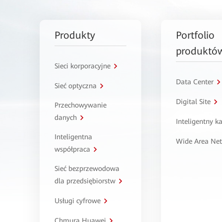
Produkty
Portfolio
produktó
Sieci korporacyjne
Data Center
Sieć optyczna
Digital Site
Przechowywanie
danych
Inteligentny 
Inteligentna
Wide Area Ne
współpraca
Sieć bezprzewodowa
dla przedsiębiorstw
Usługi cyfrowe
Chmura Huawei