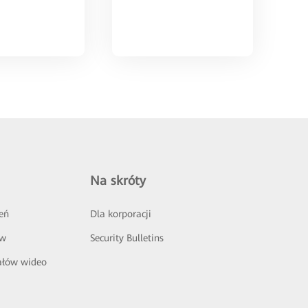
Na skróty
eń
Dla korporacji
ów
Security Bulletins
ałów wideo