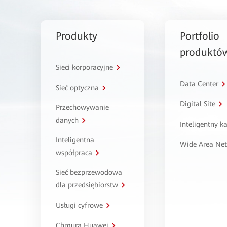
Produkty
Portfolio
produktó
Sieci korporacyjne
Data Center
Sieć optyczna
Digital Site
Przechowywanie
danych
Inteligentny 
Inteligentna
Wide Area Ne
współpraca
Sieć bezprzewodowa
dla przedsiębiorstw
Usługi cyfrowe
Chmura Huawei