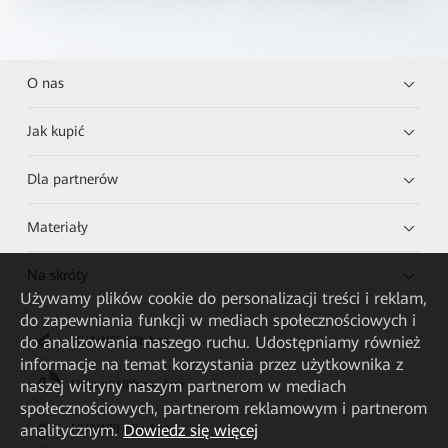
O nas
Jak kupić
Dla partnerów
Materiały
Na skróty
Używamy plików cookie do personalizacji treści i reklam,
do zapewniania funkcji w mediach społecznościowych i
do analizowania naszego ruchu. Udostępniamy również
HUAWEI eKit App
informacje na temat korzystania przez użytkownika z
naszej witryny naszym partnerom w mediach
Huawei HiKnow App
społecznościowych, partnerom reklamowym i partnerom
analitycznym.
Dowiedz się więcej
HUAWEI eFly App