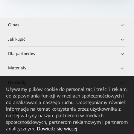
O nas
Jak kupić
Dla partnerów
Materiały
Na skróty
Używamy plików cookie do personalizacji treści i reklam,
do zapewniania funkcji w mediach społecznościowych i
do analizowania naszego ruchu. Udostępniamy również
HUAWEI eKit App
informacje na temat korzystania przez użytkownika z
naszej witryny naszym partnerom w mediach
Huawei HiKnow App
społecznościowych, partnerom reklamowym i partnerom
analitycznym.
Dowiedz się więcej
HUAWEI eFly App