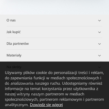
O nas
Jak kupić
Dla partnerów
Materiały
Na skróty
Używamy plików cookie do personalizacji treści i reklam,
do zapewniania funkcji w mediach społecznościowych i
do analizowania naszego ruchu. Udostępniamy również
HUAWEI eKit App
informacje na temat korzystania przez użytkownika z
naszej witryny naszym partnerom w mediach
Huawei HiKnow App
społecznościowych, partnerom reklamowym i partnerom
analitycznym.
Dowiedz się więcej
HUAWEI eFly App