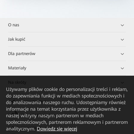
O nas
Jak kupić
Dla partnerów
Materiały
Na skróty
Używamy plików cookie do personalizacji treści i reklam,
do zapewniania funkcji w mediach społecznościowych i
do analizowania naszego ruchu. Udostępniamy również
HUAWEI eKit App
informacje na temat korzystania przez użytkownika z
naszej witryny naszym partnerom w mediach
Huawei HiKnow App
społecznościowych, partnerom reklamowym i partnerom
analitycznym.
Dowiedz się więcej
HUAWEI eFly App