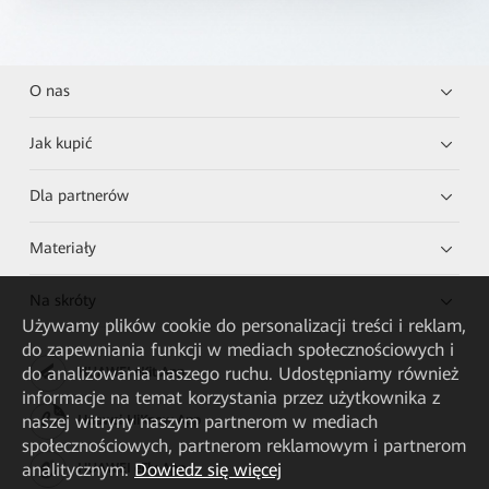
O nas
Jak kupić
Dla partnerów
Materiały
Na skróty
Używamy plików cookie do personalizacji treści i reklam,
do zapewniania funkcji w mediach społecznościowych i
do analizowania naszego ruchu. Udostępniamy również
HUAWEI eKit App
informacje na temat korzystania przez użytkownika z
naszej witryny naszym partnerom w mediach
Huawei HiKnow App
społecznościowych, partnerom reklamowym i partnerom
analitycznym.
Dowiedz się więcej
HUAWEI eFly App