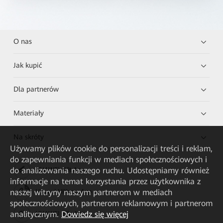
O nas
Jak kupić
Dla partnerów
Materiały
Na skróty
Używamy plików cookie do personalizacji treści i reklam,
do zapewniania funkcji w mediach społecznościowych i
do analizowania naszego ruchu. Udostępniamy również
HUAWEI eKit App
informacje na temat korzystania przez użytkownika z
naszej witryny naszym partnerom w mediach
Huawei HiKnow App
społecznościowych, partnerom reklamowym i partnerom
analitycznym.
Dowiedz się więcej
HUAWEI eFly App