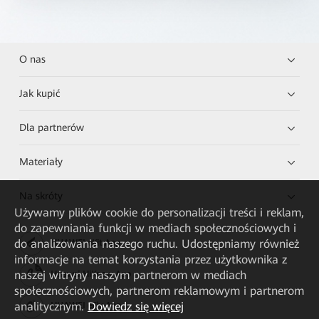
O nas
Jak kupić
Dla partnerów
Materiały
Na skróty
Używamy plików cookie do personalizacji treści i reklam,
do zapewniania funkcji w mediach społecznościowych i
do analizowania naszego ruchu. Udostępniamy również
HUAWEI eKit App
informacje na temat korzystania przez użytkownika z
naszej witryny naszym partnerom w mediach
Huawei HiKnow App
społecznościowych, partnerom reklamowym i partnerom
analitycznym.
Dowiedz się więcej
HUAWEI eFly App