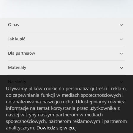
O nas
Jak kupić
Dla partnerów
Materiały
Na skróty
Używamy plików cookie do personalizacji treści i reklam,
do zapewniania funkcji w mediach społecznościowych i
do analizowania naszego ruchu. Udostępniamy również
HUAWEI eKit App
informacje na temat korzystania przez użytkownika z
naszej witryny naszym partnerom w mediach
Huawei HiKnow App
społecznościowych, partnerom reklamowym i partnerom
analitycznym.
Dowiedz się więcej
HUAWEI eFly App