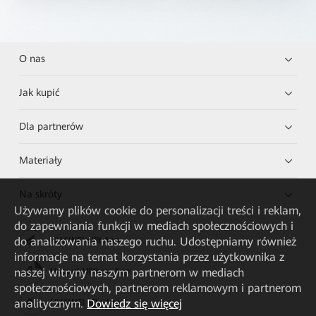
O nas
Jak kupić
Dla partnerów
Materiały
Na skróty
Używamy plików cookie do personalizacji treści i reklam,
do zapewniania funkcji w mediach społecznościowych i
do analizowania naszego ruchu. Udostępniamy również
HUAWEI eKit App
informacje na temat korzystania przez użytkownika z
naszej witryny naszym partnerom w mediach
Huawei HiKnow App
społecznościowych, partnerom reklamowym i partnerom
analitycznym.
Dowiedz się więcej
HUAWEI eFly App