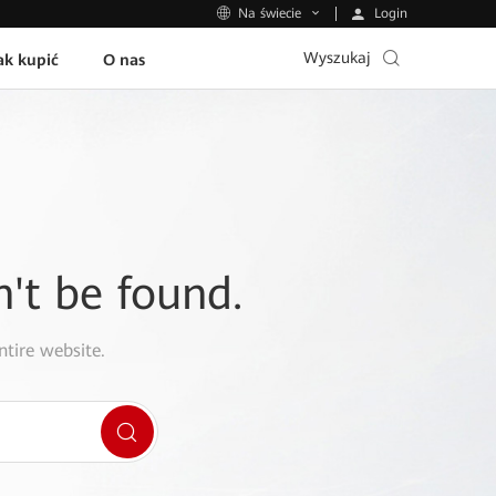
Login
Na świecie
Wyszukaj
ak kupić
O nas
n't be found.
ntire website.