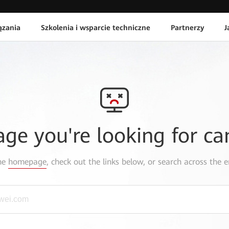
ązania
Szkolenia i wsparcie techniczne
Partnerzy
J
age you're looking for ca
the
homepage
, check out the links below, or search across the e