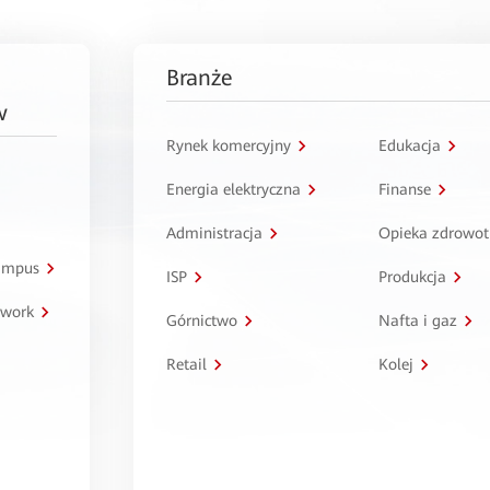
Branże
w
Rynek komercyjny
Edukacja
Energia elektryczna
Finanse
Administracja
Opieka zdrowo
kampus
ISP
Produkcja
twork
Górnictwo
Nafta i gaz
Retail
Kolej