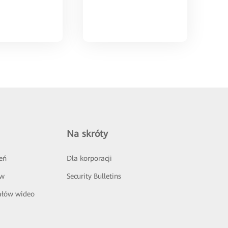
Na skróty
eń
Dla korporacji
ów
Security Bulletins
ałów wideo