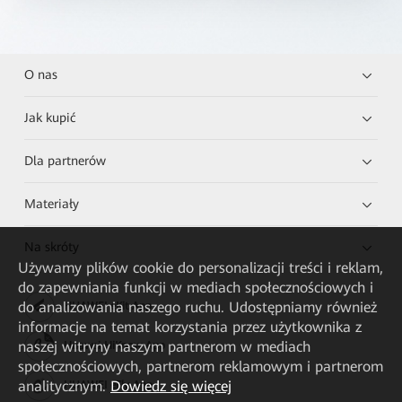
O nas
Jak kupić
Dla partnerów
Materiały
Na skróty
Używamy plików cookie do personalizacji treści i reklam,
do zapewniania funkcji w mediach społecznościowych i
do analizowania naszego ruchu. Udostępniamy również
HUAWEI eKit App
informacje na temat korzystania przez użytkownika z
naszej witryny naszym partnerom w mediach
Huawei HiKnow App
społecznościowych, partnerom reklamowym i partnerom
analitycznym.
Dowiedz się więcej
HUAWEI eFly App