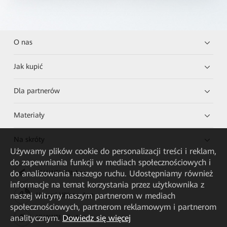
O nas
Jak kupić
Dla partnerów
Materiały
Na skróty
Używamy plików cookie do personalizacji treści i reklam,
do zapewniania funkcji w mediach społecznościowych i
do analizowania naszego ruchu. Udostępniamy również
HUAWEI eKit App
informacje na temat korzystania przez użytkownika z
naszej witryny naszym partnerom w mediach
Huawei HiKnow App
społecznościowych, partnerom reklamowym i partnerom
analitycznym.
Dowiedz się więcej
HUAWEI eFly App