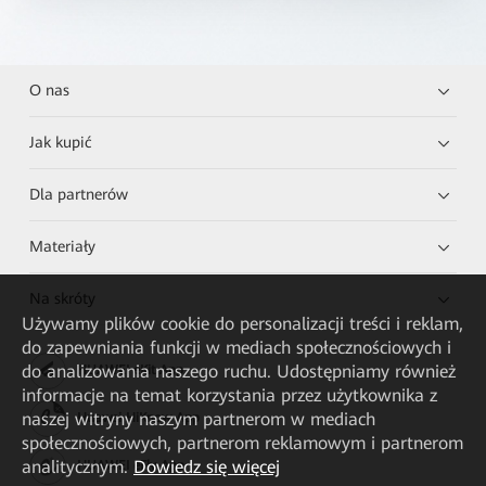
O nas
Jak kupić
Dla partnerów
Materiały
Na skróty
Używamy plików cookie do personalizacji treści i reklam,
do zapewniania funkcji w mediach społecznościowych i
do analizowania naszego ruchu. Udostępniamy również
HUAWEI eKit App
informacje na temat korzystania przez użytkownika z
naszej witryny naszym partnerom w mediach
Huawei HiKnow App
społecznościowych, partnerom reklamowym i partnerom
analitycznym.
Dowiedz się więcej
HUAWEI eFly App