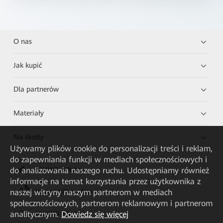
O nas
Jak kupić
Dla partnerów
Materiały
Na skróty
Używamy plików cookie do personalizacji treści i reklam,
do zapewniania funkcji w mediach społecznościowych i
do analizowania naszego ruchu. Udostępniamy również
HUAWEI eKit App
informacje na temat korzystania przez użytkownika z
naszej witryny naszym partnerom w mediach
Huawei HiKnow App
społecznościowych, partnerom reklamowym i partnerom
analitycznym.
Dowiedz się więcej
HUAWEI eFly App