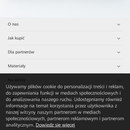
O nas
Jak kupić
Dla partnerów
Materiały
Na skróty
Używamy plików cookie do personalizacji treści i reklam,
do zapewniania funkcji w mediach społecznościowych i
do analizowania naszego ruchu. Udostępniamy również
HUAWEI eKit App
informacje na temat korzystania przez użytkownika z
naszej witryny naszym partnerom w mediach
Huawei HiKnow App
społecznościowych, partnerom reklamowym i partnerom
analitycznym.
Dowiedz się więcej
HUAWEI eFly App