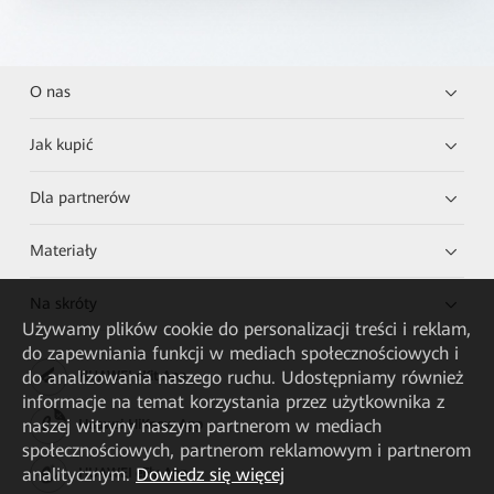
O nas
Jak kupić
Dla partnerów
Materiały
Na skróty
Używamy plików cookie do personalizacji treści i reklam,
do zapewniania funkcji w mediach społecznościowych i
do analizowania naszego ruchu. Udostępniamy również
HUAWEI eKit App
informacje na temat korzystania przez użytkownika z
naszej witryny naszym partnerom w mediach
Huawei HiKnow App
społecznościowych, partnerom reklamowym i partnerom
analitycznym.
Dowiedz się więcej
HUAWEI eFly App