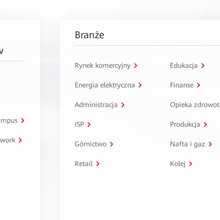
Branże
w
Rynek komercyjny
Edukacja
Energia elektryczna
Finanse
Administracja
Opieka zdrowo
kampus
ISP
Produkcja
twork
Górnictwo
Nafta i gaz
Retail
Kolej