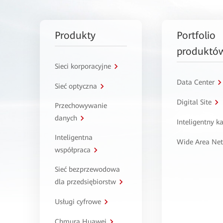
Produkty
Portfolio
produktó
Sieci korporacyjne
Data Center
Sieć optyczna
Digital Site
Przechowywanie
danych
Inteligentny 
Inteligentna
Wide Area Ne
współpraca
Sieć bezprzewodowa
dla przedsiębiorstw
Usługi cyfrowe
Chmura Huawei