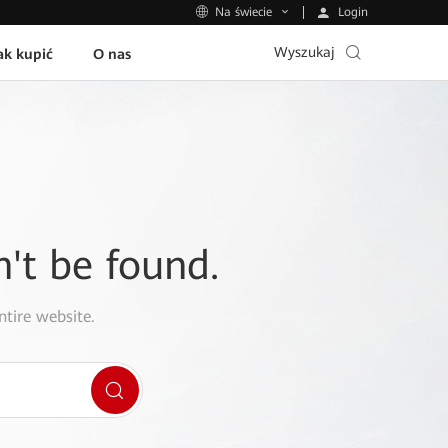
Login
Na świecie
Wyszukaj
ak kupić
O nas
n't be found.
ntire website.