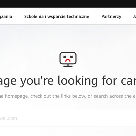
ązania
Szkolenia i wsparcie techniczne
Partnerzy
J
age you're looking for ca
the
homepage
, check out the links below, or search across the e