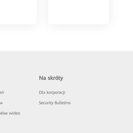
Na skróty
eń
Dla korporacji
ów
Security Bulletins
ałów wideo