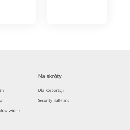
Na skróty
eń
Dla korporacji
ów
Security Bulletins
ałów wideo