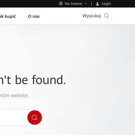
Login
Na świecie
Wyszukaj
ak kupić
O nas
n't be found.
ntire website.