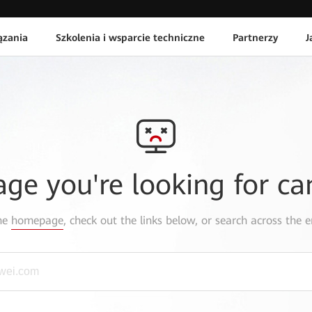
ązania
Szkolenia i wsparcie techniczne
Partnerzy
J
age you're looking for ca
the
homepage
, check out the links below, or search across the e