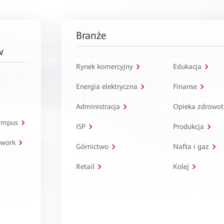
Branże
w
Rynek komercyjny
Edukacja
Energia elektryczna
Finanse
Administracja
Opieka zdrowo
kampus
ISP
Produkcja
twork
Górnictwo
Nafta i gaz
Retail
Kolej