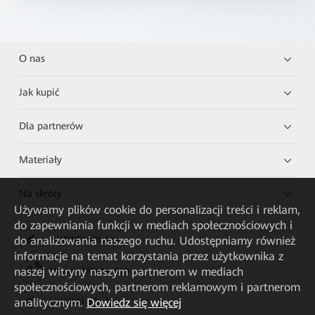
O nas
Jak kupić
Dla partnerów
Materiały
Na skróty
Używamy plików cookie do personalizacji treści i reklam,
do zapewniania funkcji w mediach społecznościowych i
do analizowania naszego ruchu. Udostępniamy również
HUAWEI eKit App
informacje na temat korzystania przez użytkownika z
naszej witryny naszym partnerom w mediach
Huawei HiKnow App
społecznościowych, partnerom reklamowym i partnerom
analitycznym.
Dowiedz się więcej
HUAWEI eFly App