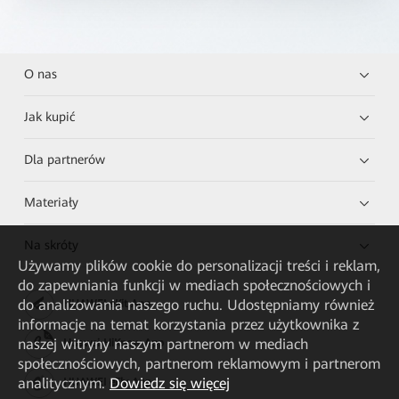
O nas
Jak kupić
Dla partnerów
Materiały
Na skróty
Używamy plików cookie do personalizacji treści i reklam,
do zapewniania funkcji w mediach społecznościowych i
do analizowania naszego ruchu. Udostępniamy również
HUAWEI eKit App
informacje na temat korzystania przez użytkownika z
naszej witryny naszym partnerom w mediach
Huawei HiKnow App
społecznościowych, partnerom reklamowym i partnerom
analitycznym.
Dowiedz się więcej
HUAWEI eFly App