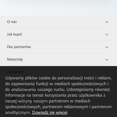
O nas
Jak kupić
Dla partnerów
Materiały
Na skróty
Używamy plików cookie do personalizacji treści i reklam,
do zapewniania funkcji w mediach społecznościowych i
do analizowania naszego ruchu. Udostępniamy również
HUAWEI eKit App
informacje na temat korzystania przez użytkownika z
naszej witryny naszym partnerom w mediach
Huawei HiKnow App
społecznościowych, partnerom reklamowym i partnerom
analitycznym.
Dowiedz się więcej
HUAWEI eFly App