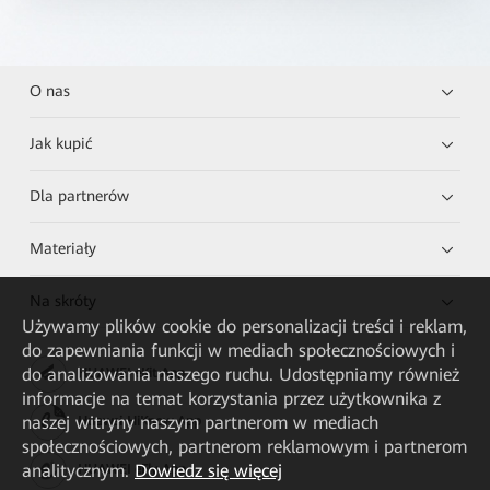
O nas
Jak kupić
Dla partnerów
Materiały
Na skróty
Używamy plików cookie do personalizacji treści i reklam,
do zapewniania funkcji w mediach społecznościowych i
do analizowania naszego ruchu. Udostępniamy również
HUAWEI eKit App
informacje na temat korzystania przez użytkownika z
naszej witryny naszym partnerom w mediach
Huawei HiKnow App
społecznościowych, partnerom reklamowym i partnerom
analitycznym.
Dowiedz się więcej
HUAWEI eFly App