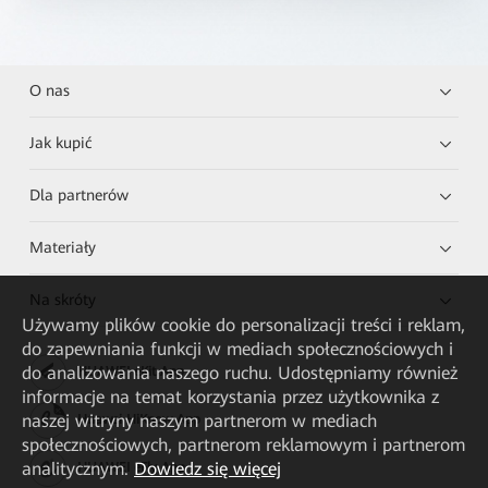
O nas
Jak kupić
Dla partnerów
Materiały
Na skróty
Używamy plików cookie do personalizacji treści i reklam,
do zapewniania funkcji w mediach społecznościowych i
do analizowania naszego ruchu. Udostępniamy również
HUAWEI eKit App
informacje na temat korzystania przez użytkownika z
naszej witryny naszym partnerom w mediach
Huawei HiKnow App
społecznościowych, partnerom reklamowym i partnerom
analitycznym.
Dowiedz się więcej
HUAWEI eFly App