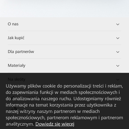
O nas
Jak kupić
Dla partnerów
Materiały
Na skróty
Używamy plików cookie do personalizacji treści i reklam,
do zapewniania funkcji w mediach społecznościowych i
do analizowania naszego ruchu. Udostępniamy również
HUAWEI eKit App
informacje na temat korzystania przez użytkownika z
naszej witryny naszym partnerom w mediach
Huawei HiKnow App
społecznościowych, partnerom reklamowym i partnerom
analitycznym.
Dowiedz się więcej
HUAWEI eFly App