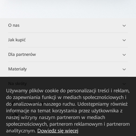
O nas
Jak kupić
Dla partnerów
Materiały
Na skróty
Używamy plików cookie do personalizacji treści i reklam,
do zapewniania funkcji w mediach społecznościowych i
do analizowania naszego ruchu. Udostępniamy również
HUAWEI eKit App
informacje na temat korzystania przez użytkownika z
naszej witryny naszym partnerom w mediach
Huawei HiKnow App
społecznościowych, partnerom reklamowym i partnerom
analitycznym.
Dowiedz się więcej
HUAWEI eFly App