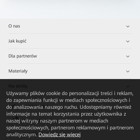
O nas
Jak kupić
Dla partnerów
Materiały
Na skróty
Używamy plików cookie do personalizacji treści i reklam,
do zapewniania funkcji w mediach społecznościowych i
do analizowania naszego ruchu. Udostępniamy również
HUAWEI eKit App
informacje na temat korzystania przez użytkownika z
naszej witryny naszym partnerom w mediach
Huawei HiKnow App
społecznościowych, partnerom reklamowym i partnerom
analitycznym.
Dowiedz się więcej
HUAWEI eFly App