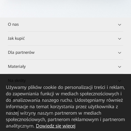
O nas
Jak kupić
Dla partnerów
Materiały
Na skróty
Używamy plików cookie do personalizacji treści i reklam,
do zapewniania funkcji w mediach społecznościowych i
do analizowania naszego ruchu. Udostępniamy również
HUAWEI eKit App
informacje na temat korzystania przez użytkownika z
naszej witryny naszym partnerom w mediach
Huawei HiKnow App
społecznościowych, partnerom reklamowym i partnerom
analitycznym.
Dowiedz się więcej
HUAWEI eFly App