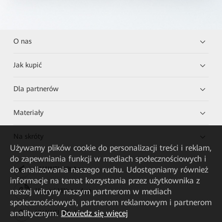
O nas
Jak kupić
Dla partnerów
Materiały
Na skróty
Używamy plików cookie do personalizacji treści i reklam,
do zapewniania funkcji w mediach społecznościowych i
do analizowania naszego ruchu. Udostępniamy również
HUAWEI eKit App
informacje na temat korzystania przez użytkownika z
naszej witryny naszym partnerom w mediach
Huawei HiKnow App
społecznościowych, partnerom reklamowym i partnerom
analitycznym.
Dowiedz się więcej
HUAWEI eFly App